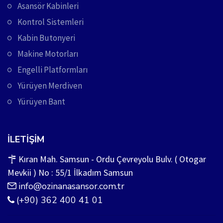
Asansör Kabinleri
Kontrol Sistemleri
Kabin Butonyeri
Makine Motorları
Engelli Platformları
Yürüyen Merdiven
Yürüyen Bant
İLETIŞIM
Kıran Mah. Samsun - Ordu Çevreyolu Bulv. ( Otogar
Mevkii ) No : 55/1 İlkadım Samsun
info@ozinanasansor.com.tr
(+90) 362 400 41 01