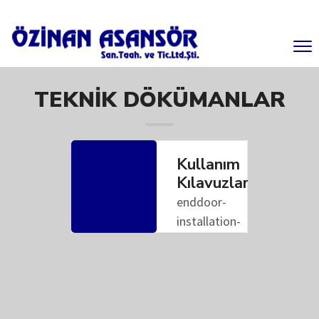
TEKNIK DÖKÜMANLAR
Kullanım
Kılavuzları
enddoor-
installation-
guide...