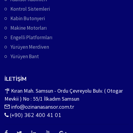
Kontrol Sistemleri
Kabin Butonyeri
Makine Motorları
Engelli Platformları
Yürüyen Merdiven
Yürüyen Bant
İLETIŞIM
Kıran Mah. Samsun - Ordu Çevreyolu Bulv. ( Otogar
Mevkii ) No : 55/1 İlkadım Samsun
info@ozinanasansor.com.tr
(+90) 362 400 41 01