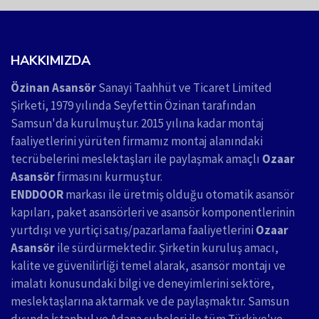
HAKKIMIZDA
Özinan Asansör
Sanayi Taahhüt ve Ticaret Limited
Şirketi, 1979 yılında Seyfettin Özinan tarafından
Samsun'da kurulmuştur. 2015 yılına kadar montaj
faaliyetlerini yürüten firmamız montaj alanındaki
tecrübelerini meslektaşları ile paylaşmak amaçlı
Ozaar
Asansör
firmasını kurmuştur.
ENDDOOR
markası ile üretmiş olduğu otomatik asansör
kapıları, paket asansörleri ve asansör komponentlerinin
yurtdışı ve yurtiçi satış/pazarlama faaliyetlerini
Ozaar
Asansör
ile sürdürmektedir. Şirketin kuruluş amacı,
kalite ve güvenilirliği temel alarak, asansör montajı ve
imalatı konusundaki bilgi ve deneyimlerini sektöre,
meslektaşlarına aktarmak ve de paylaşmaktır. Samsun
dışında İstanbul ve Adana şubeleri ile tüm Türkiye'ye