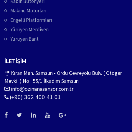
Kabin Butonyeri
Makine Motorları
Engelli Platformları
Yürüyen Merdiven
Yürüyen Bant
İLETIŞIM
Kıran Mah. Samsun - Ordu Çevreyolu Bulv. ( Otogar
Mevkii ) No : 55/1 İlkadım Samsun
info@ozinanasansor.com.tr
(+90) 362 400 41 01