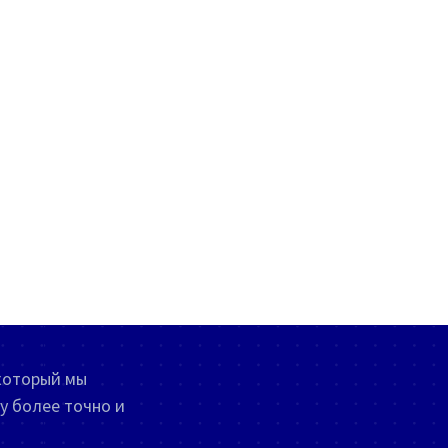
который мы
у более точно и