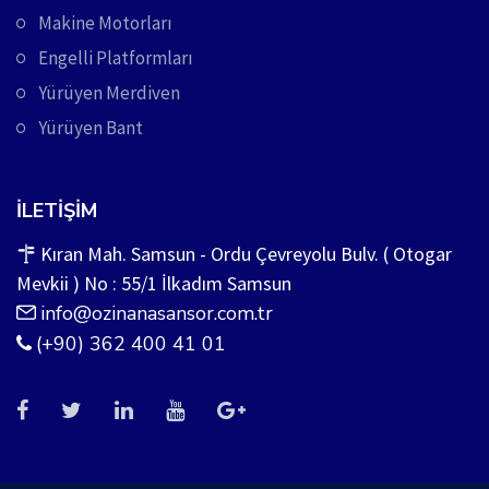
Makine Motorları
Engelli Platformları
Yürüyen Merdiven
Yürüyen Bant
İLETIŞIM
Kıran Mah. Samsun - Ordu Çevreyolu Bulv. ( Otogar
Mevkii ) No : 55/1 İlkadım Samsun
info@ozinanasansor.com.tr
(+90) 362 400 41 01