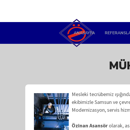
ANASAYFA
REFERANSL
MÜH
Mesleki tecrübemiz ışığın
ekibimizle Samsun ve çevre
Modernizasyon, servis hizm
Özinan Asansör
olarak, as