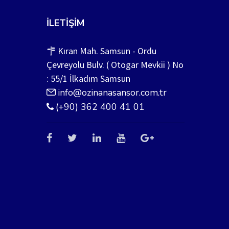
İLETIŞIM
Kıran Mah. Samsun - Ordu
Çevreyolu Bulv. ( Otogar Mevkii ) No
: 55/1 İlkadım Samsun
info@ozinanasansor.com.tr
(+90) 362 400 41 01