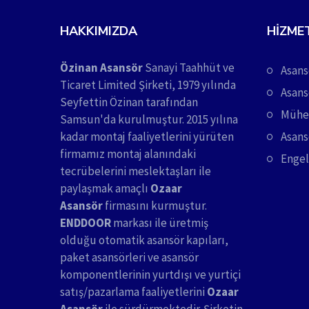
HAKKIMIZDA
HIZME
Özinan Asansör
Sanayi Taahhüt ve
Asans
Ticaret Limited Şirketi, 1979 yılında
Asans
Seyfettin Özinan tarafından
Mühen
Samsun'da kurulmuştur. 2015 yılına
kadar montaj faaliyetlerini yürüten
Asans
firmamız montaj alanındaki
Engel
tecrübelerini meslektaşları ile
paylaşmak amaçlı
Ozaar
Asansör
firmasını kurmuştur.
ENDDOOR
markası ile üretmiş
olduğu otomatik asansör kapıları,
paket asansörleri ve asansör
komponentlerinin yurtdışı ve yurtiçi
satış/pazarlama faaliyetlerini
Ozaar